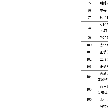
95
引绰
96
中央
97
达拉
察哈
98
EPC项
99
呼和
100
太仆
101
正蓝
102
二连
103
正蓝
内蒙
104
居城镇
西乌
105
设施建
106
太仆
乌拉