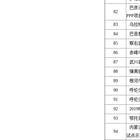
巴彦
82
PPP项
83
乌拉
84
巴音
85
察右
86
赤峰
87
武川
88
镶黄
89
根河
90
呼伦
91
呼伦
92
20
93
鄂托
内蒙
94
试点示