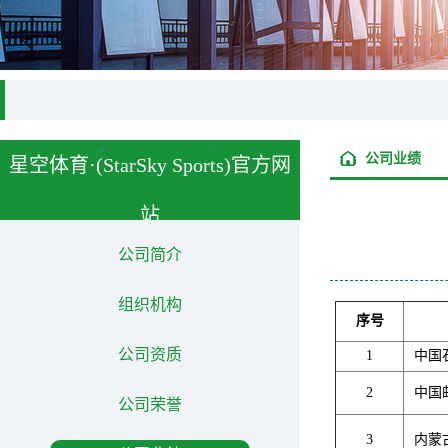
公司业绩
星空体育·(StarSky Sports)官方网
站
About us
公司简介
组织机构
序号
公司资质
1
中国
2
中国
公司荣誉
3
内蒙