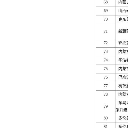
68
内蒙
69
山西
70
克东
71
新疆
72
鄂托
73
内蒙
74
华油
75
内蒙
76
巴彦
77
杭锦
78
内蒙
东乌
79
施升级
80
多伦
81
多伦