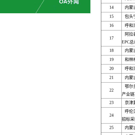
14
内蒙
15
包头
16
呼和
阿拉
17
EPC
18
内蒙
19
和林
20
呼和
21
内蒙
鄂尔
22
产业链
23
京津
呼伦
24
招标采
25
内蒙