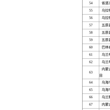
54
省道
55
乌拉
56
乌拉
57
五原
58
五原
59
五原
60
巴林
61
乌兰
62
乌兰
内蒙
63
目
64
乌海
65
乌海
66
乌兰
67
内蒙