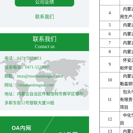
公司业绩
内蒙
4
联系我们
用生产
5
内蒙
6
内蒙
联系我们
7
内蒙
Contact us
8
内蒙
电话：0471-5223613
怀安
9
投诉电话：0471-5223607
和怀安
邮箱：imzs@muabandongnai.com
内蒙
10
勒盖铜
网址：//muabandongnai.com/
包头
地址：内蒙古自治区呼和浩特市赛罕区鄂尔
11
有限责
多斯东街12号银联大厦10层
项目
中化
12
目
13
内蒙