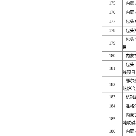
175
内蒙
176
内蒙
177
包头
178
包头
包头
179
目
180
内蒙
包头
181
线项
鄂尔
182
热炉冶
183
杭锦
184
准格
内蒙
185
吨联碱
186
内蒙