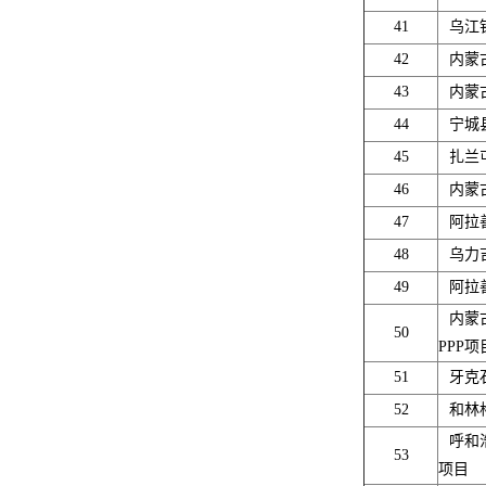
41
乌江
42
内蒙
43
内蒙
44
宁城
45
扎兰
46
内蒙
47
阿拉
48
乌力
49
阿拉
内蒙
50
PPP项
51
牙克
52
和林
呼和
53
项目