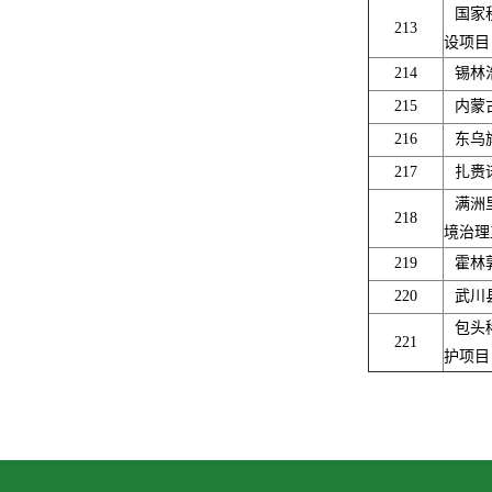
国家
213
设项目
214
锡林
215
内蒙
216
东乌
217
扎赉
满洲
218
境治理
219
霍林
220
武川
包头
221
护项目