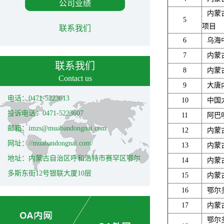
公司业绩
内蒙
5
项目
联系我们
6
乌海
7
内蒙
联系我们
8
内蒙
Contact us
9
大唐
电话：0471-5223613
10
中国
投诉电话：0471-5223607
11
阿巴
邮箱：imzs@muabandongnai.com
12
内蒙
网址：//muabandongnai.com/
13
内蒙
地址：内蒙古自治区呼和浩特市赛罕区鄂尔
14
内蒙
多斯东街12号银联大厦10层
15
内蒙
16
鄂尔
17
内蒙
鄂尔