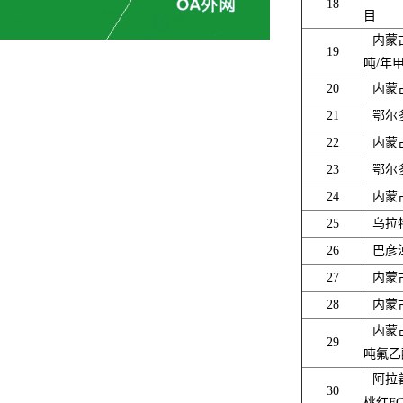
18
目
内蒙
19
吨/年
20
内蒙
21
鄂尔
22
内蒙
23
鄂尔
24
内蒙
25
乌拉
26
巴彦
27
内蒙
28
内蒙
内蒙
29
吨氟乙
阿拉善
30
桃红FG