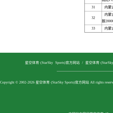
31
内蒙
内蒙
32
胺200
33
内蒙
星空体育·(StarSky Sports)官方网站
/
星空体育·(StarSk
Copyright © 2002-2026 星空体育·(StarSky Sports)官方网站 All rights reserv