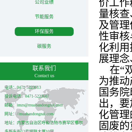
价工作
公司业绩
量核查
节能服务
及管理
环保服务
性审核
化利用
碳服务
展理念
在“
联系我们
Contact us
为推动
电话：0471-5223613
国务院
投诉电话：0471-5223607
出，要
邮箱：imzs@muabandongnai.com
化管理
网址：//muabandongnai.com/
固废的
地址：内蒙古自治区呼和浩特市赛罕区鄂尔
多斯东街12号银联大厦10层