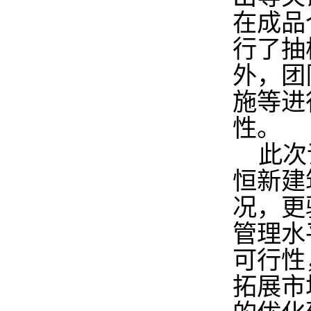
在成品
行了抽
外，团
施等进
性。
此次
恒新建
况，更
管理水
可行性
拓展市