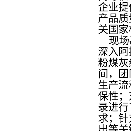
企业提
产品质
关国家
现场
深入阿
粉煤灰
间，团
生产流
保性；
录进行
求；针
出等关