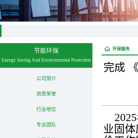
环保服务
节能环保
Energy Saving And Environmental Protection
完成 
公司简介
资质荣誉
行业地位
20
专业团队
业固体