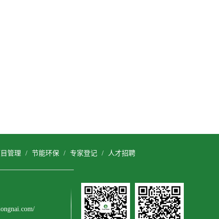
项目管理
/
节能环保
/
专家登记
/
人才招聘
ngnai.com/