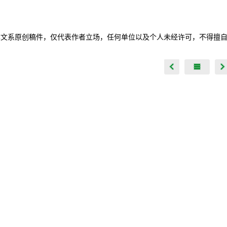
本文系原创稿件，仅代表作者立场，任何单位以及个人未经许可，不得擅