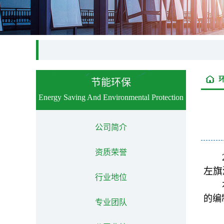
节能环保
Energy Saving And Environmental Protection
公司简介
资质荣誉
左旗
行业地位
的编
专业团队