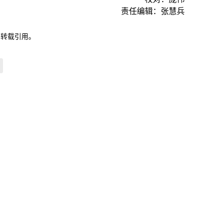
责任编辑：张慧兵
自转载引用。