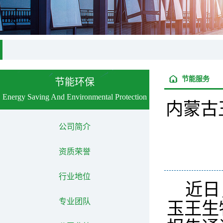
节能服务
节能环保
Energy Saving And Environmental Protection
内蒙古
公司简介
资质荣誉
行业地位
近日
专业团队
玉王生