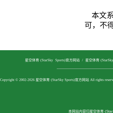
本文
可，不
星空体育·(StarSky Sports)官方网站
/
星空体育·(StarSk
Copyright © 2002-2026 星空体育·(StarSky Sports)官方网站 All rights reserv
本网站内容归星空体育·(Sta