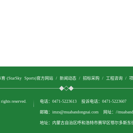
·(StarSky Sports)官方网站
/
新闻动态
/
招标采购
/
工程咨询
/
ghts reserved.
电话：0471-5223613 投诉电话：0471-5223607
邮箱：imzs@muabandongnai.com 网址：//muabando
地址：内蒙古自治区呼和浩特市赛罕区鄂尔多斯东街