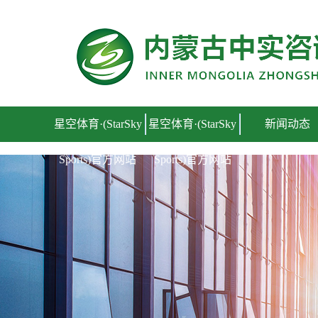
星空体育·(StarSky Sports)官方网站
星空体育·(StarSky
星空体育·(StarSky
新闻动态
Sports)官方网站
Sports)官方网站