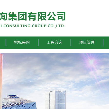
招标采购
工程咨询
项目管理