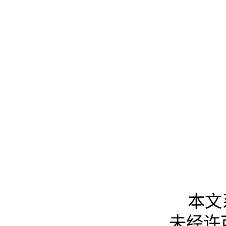
本文
未经许