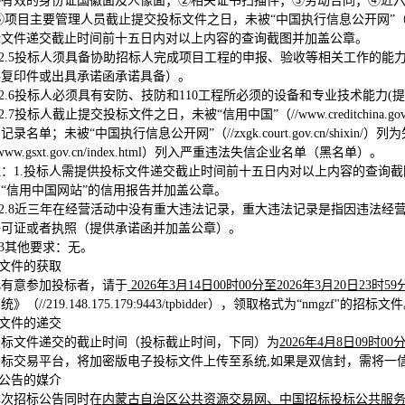
①有效的身份证国徽面及人像面；②相关证书扫描件；③劳动合同；④近
⑤项目主要管理人员截止提交投标文件之日，未被“中国执行信息公开网”（//zxgk.c
标文件递交截止时间前十五日内对以上内容的查询截图并加盖公章。
2.5
投标人须具备协助招标人完成项目工程的申报、验收等相关工作的能
件复印件或出具承诺函承诺具备）。
2.6
投标人必须具有安防、技防和110工程所必须的设备和专业技术能力(
2.7
投标人截止提交投标文件之日，未被“信用中国”（//www.creditchi
记录名单；未被“中国执行信息公开网”（//zxgk.court.gov.cn/shi
www.gsxt.gov.cn/index.html）列入严重违法失信企业名单（黑名单）。
注：1.投标人需提供投标文件递交截止时间前十五日内对以上内容的查询截
“信用中国网站”的信用报告并加盖公章。
2.8
近三年在经营活动中没有重大违法记录，重大违法记录是指因违法经营
许可证或者执照（提供承诺函并加盖公章）。
.3其他要求：无。
标文件的获取
凡有意参加投标者，请于
2026
年
3
月
14
日
00
时
00
分至
2026
年
3
月
20
日
23
时
59
系统
》（//219.148.175.179:9443/tpbidder），领取格式为“nm
标文件的递交
投标文件递交的截止时间（投标截止时间，下同）为
2026
年
4
月
8
日
09
时
00
投标交易平台，将加密版电子投标文件上传至系统,如果是双信封，需将一
布公告的媒介
本次招标公告同时在
内蒙古自治区公共资源交易网、中国招标投标公共服