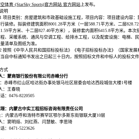
体育·(StarSky Sports)官方网站 官方网站
上发布。
他说明
7.1 项目类别：房屋建筑和市政基础设施工程，项目内容：项目建设内容
行装修。拟装修建筑面积8001.28平方米（一层588.71平方米、二层828.7
21.59平方米、十二层827.40平方米），装修套内面积6415.8平方
工程、采暖系统、通风与空调工程、给排水工程，以及配套设施：电梯、民
程量清单及图纸为准。
7.2 按照《中华人民共和国招标投标法》《电子招标投标办法》（国家发
应当自中标通知书发出之日起三十日内，按照招标文件和中标人的投标文
。
系方式
 人：
蒙商银行股份有限公司赤峰分行
：
赤峰市红山区哈达街办事处银马社区居委会哈达西段城信大楼1号楼
 人：王春晓
：0476-8220505
代理：
内蒙古中实工程招标咨询有限责任公司
址：内蒙古呼和浩特市赛罕区鄂尔多斯东街银联大厦10层
 人：
窦明烜、刘红燕、闫慧敏、李思琦
电话：
0471-5223626