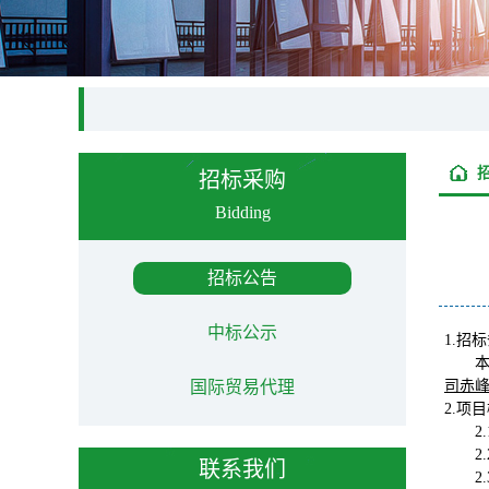
招标采购
Bidding
招标公告
中标公示
1.招
国际贸易代理
司赤
2.项
2
2
联系我们
2