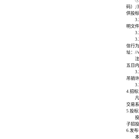
码）;
供投
3.
明文
3.
3.
信行为
址：//
五日内
3.
吊销
3
4.招
交易
5.投
子招
6.发