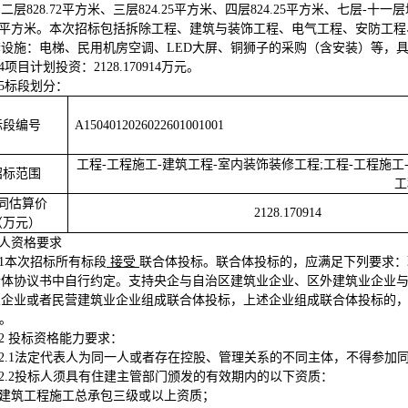
二层828.72平方米、三层824.25平方米、四层824.25平方米、七层-十一
5.8平方米。本次招标包括拆除工程、建筑与装饰工程、电气工程、安防
套设施：电梯、民用机房空调、LED大屏、铜狮子的采购（含安装）等，
.4项目计划投资：2128.170914万元
。
.5标段划分：
标段编号
A1504012026022601001001
工程-工程施工-建筑工程-室内装饰装修工程;工程-工程施工
招标范围
工
同估算价
2128
.
170914
（万元）
标人资格要求
.1本次招标所有标段
接受
联合体投标。联合体投标的，应满足下列要求：
合体协议书中自行约定
。
支持央企与自治区建筑业企业、区外建筑业企业
业企业或者民营建筑业企业组成联合体投标，上述企业组成联合体投标的
）。
.2 投标资格能力要求
：
2.1
法定代表人为同一人或者存在控股、管理关系的不同主体，不得参加
2.2
投标人须具有住建主管部门颁发的有效期内的以下资质：
建筑工程施工总承包三级或以上资质；