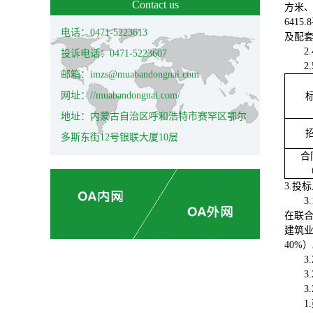
Contact us
方米、
641
电话：0471-5223613
及配
2
投诉电话：0471-5223607
2
邮箱：imzs@muabandongnai.com
网址：//muabandongnai.com/
地址：内蒙古自治区呼和浩特市赛罕区鄂尔
多斯东街12号银联大厦10层
合
3.投
3
在联
建筑
40%
3
3.
3.
1.