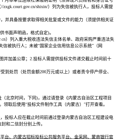
六个月本单位连续社保缴纳证明（须体现人员姓名和身份证号
ourt.gov.cn/shixin/）列为失信被执行人，投标人需提
力，并具备按要求取得相关批复或文件的能力（须提供相关证
提供书面声明函，格式自定)。
na.gov.cn）列入重大税收违法失信主体名单、政府采购严重违法失
xin/）列为失信被执行人；未被“国家企业信用信息公示系统”（网
图并加盖公章；2.投标人需提供投标文件递交截止时间前十
受到处罚（处罚金额200万元或以上）或者责令停产停业、
分
（北京时间，下同)，通过请登录《
内蒙古自治区工程项目
gzf"的招标文件。领取后使用“投标文件制作工具（内蒙古）”打开查看。
分
，投标人应在截止时间前通过登录内蒙古自治区工程建设电
信封和二信封分别上传。
务平台、内蒙古招标投标公共服务平台
、金采网、蒙商银行官