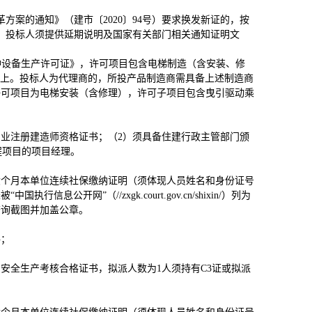
方案的通知》（建市〔2020〕94号）要求换发新证的，按
，投标人须提供延期说明及国家有关部门相关通知证明文
种设备生产许可证》，许可项目包含电梯制造（含安装、修
以上。投标人为代理商的，所投产品制造商需具备上述制造商
许可项目为电梯安装（含修理），许可子项目包含曳引驱动乘
专业注册建造师资格证书；（2）须具备住建行政主管部门颁
程项目的项目经理。
六个月本单位连续社保缴纳证明（须体现人员姓名和身份证号
开网”（//zxgk.court.gov.cn/shixin/）列为
查询截图并加盖公章。
格；
安全生产考核合格证书，拟派人数为1人须持有C3证或拟派