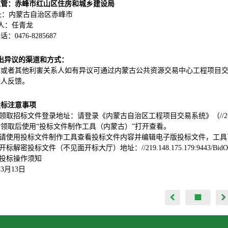
监管：赤峰市红山区住房和城乡建设局
址：
内蒙古自治区赤峰市
 人：任青龙
：0476-8285687
出异议的渠道和方式：
人或者其他利害关系人如有异议可通过内蒙古公共资源交易中心工程项目
标人反馈。
投标注意事项
、领取招标文件登录地址：请登录《内蒙古自治区工程项目交易系统》（//219.148.17
领取后使用“投标文件制作工具（内蒙古）”打开查看。
2、请使用投标文件制作工具查看投标文件内容并编辑电子版投标文件，工
、开标解密投标文件（不见面开标大厅）地址：//219.148.175.179:9443/BidOp
4、投标操作须知
年
3
月
13
日