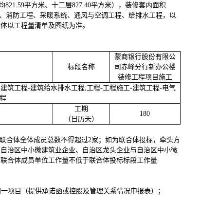
层均821.59平方米、十二层827.40平方米），装修套内面积
工程、消防工程、采暖系统、通风与空调工程、给排水工程，以
具体以工程量清单及图纸为准
。
蒙商银行股份有限公
标段名称
司赤峰分行新办公楼
装修工程项目
施工
-建筑工程-建筑给水排水工程;工程-工程施工-建筑工程-电气
程
工期
180
（日历天）
联合体全体成员总数不得超过2家；如为联合体投标，牵头方
与自治区中小微建筑业企业、自治区龙头企业与自治区中小微
，联合体成员单位工作量不低于联合体投标标段工作量
同一项目（提供承诺函或控股及管理关系情况申报表）；