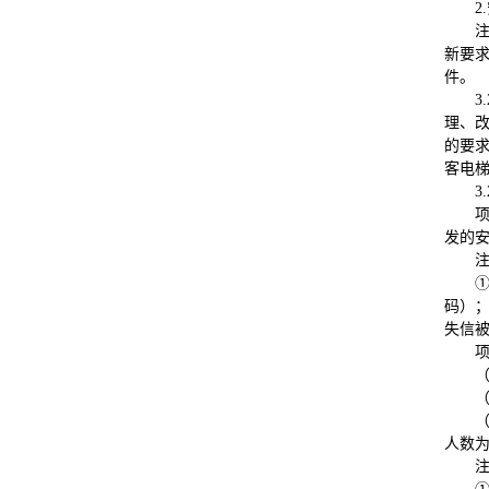
2.
新要
件。
3.
理、
的要
客电梯
3.
发的
码）；
失信
人数为