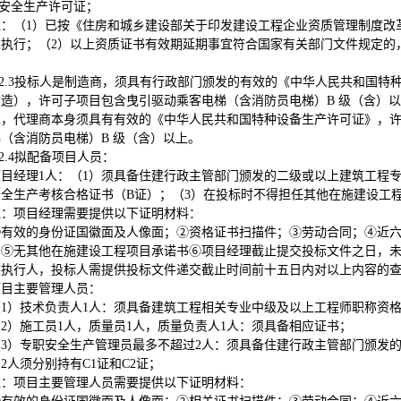
安全生产许可证；
注：（1）已按《住房和城乡建设部关于印发建设工程企业资质管理制度改革
求执行；（2）以上资质证书有效期延期事宜符合国家有关部门文件规定的
2.3
投标人是制造商，须具有行政部门颁发的有效的《中华人民共和国特
改造），许可子项目包含曳引驱动乘客电梯（含消防员电梯）B 级（含）
求，代理商本身须具有有效的《中华人民共和国特种设备生产许可证》，
（含消防员电梯）B 级（含）以上。
2.4
拟配备项目人员：
项目经理1人：（1）须具备住建行政主管部门颁发的二级或以上建筑工程
安全生产考核合格证书（B证）；（3）在投标时不得担任其他在施建设工
注：项目经理需要提供以下证明材料：
①有效的身份证国徽面及人像面；②资格证书扫描件；③劳动合同；④近
⑤无其他在施建设工程项目承诺书⑥项目经理截止提交投标文件之日，未被“中国执行信息公
被执行人，投标人需提供投标文件递交截止时间前十五日内对以上内容的
项目主要管理人员：
（1）技术负责人1人：须具备建筑工程相关专业中级及以上工程师职称资
（2）施工员1人，质量员1人，质量负责人1人：须具备相应证书；
（3）专职安全生产管理员最多不超过2人：须具备住建行政主管部门颁发的
2人须分别持有C1证和C2证；
注：项目主要管理人员需要提供以下证明材料：