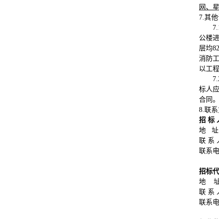
网、星空
7.其
公楼进
层均8
消防
以工
标人
合同
8.联
招 标
地 址
联 系
联系电话
招标
地 
联 系
联系