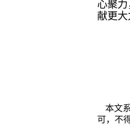
心聚力
献更大
本文
可，不