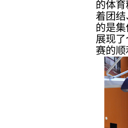
的体育
着团结
的是集
展现了
赛的顺