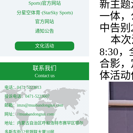
新主题
Sports)官方网站
分星空体育·(StarSky Sports)
一体，
官方网站
中告别
通知公告
本次
文化活动
8:3
合影，
联系我们
体活动
Contact us
电话：0471-5223613
投诉电话：0471-5223607
邮箱：imzs@muabandongnai.com
网址：//muabandongnai.com/
地址：内蒙古自治区呼和浩特市赛罕区鄂尔
多斯东街12号银联大厦10层