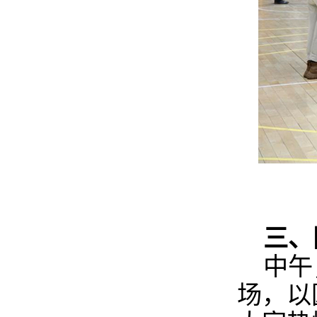
三、
中午
场，以