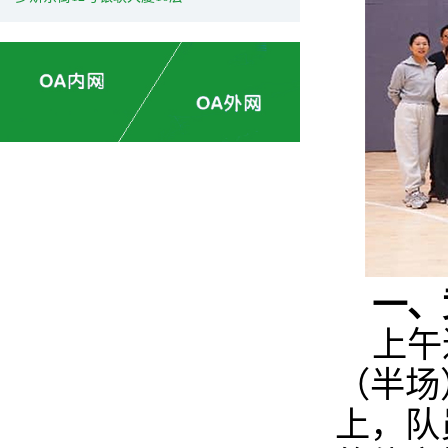
一、
上午
（半场
上，队