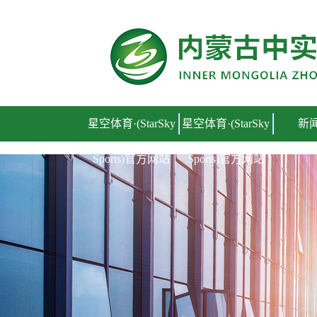
星空体育·(StarSky Sports)官方网站
星空体育·(StarSky
星空体育·(StarSky
新
Sports)官方网站
Sports)官方网站