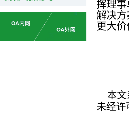
挥理事
解决方
更大价
本文
未经许