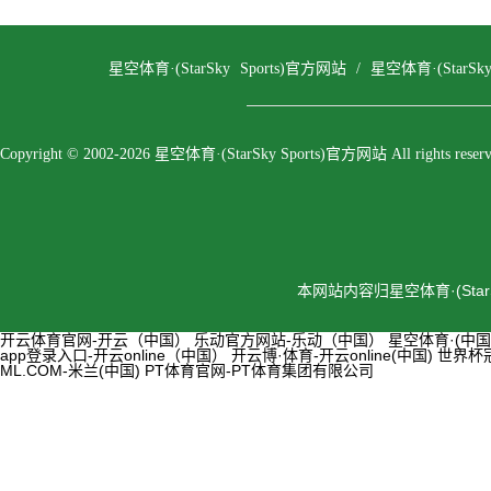
星空体育·(StarSky Sports)官方网站
/
星空体育·(StarSk
Copyright © 2002-2026 星空体育·(StarSky Sports)官方网站 All rights reserv
本网站内容归星空体育·(Sta
开云体育官网-开云（中国）
乐动官方网站-乐动（中国）
星空体育·(中国)
app登录入口-开云online（中国）
开云博·体育-开云online(中国)
世界杯
ML.COM-米兰(中国)
PT体育官网-PT体育集团有限公司