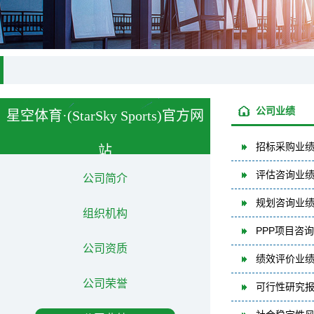
公司业绩
星空体育·(StarSky Sports)官方网
招标采购业绩
站
About us
评估咨询业绩
公司简介
规划咨询业绩
组织机构
PPP项目咨询
公司资质
绩效评价业绩
公司荣誉
可行性研究报