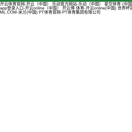
开云体育官网-开云（中国）
乐动官方网站-乐动（中国）
星空体育·(中国)
app登录入口-开云online（中国）
开云博·体育-开云online(中国)
世界杯
ML.COM-米兰(中国)
PT体育官网-PT体育集团有限公司