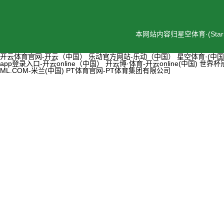
本网站内容归星空体育·(Sta
开云体育官网-开云（中国）
乐动官方网站-乐动（中国）
星空体育·(中国)
app登录入口-开云online（中国）
开云博·体育-开云online(中国)
世界杯
ML.COM-米兰(中国)
PT体育官网-PT体育集团有限公司