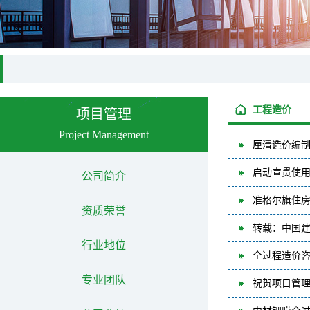
工程造价
项目管理
Project Management
厘清造价编
启动宣贯使用
公司简介
准格尔旗住
资质荣誉
转载：中国建
行业地位
全过程造价
专业团队
祝贺项目管理