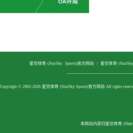
星空体育·(StarSky Sports)官方网站
/
星空体育·(StarSk
Copyright © 2002-2026 星空体育·(StarSky Sports)官方网站 All rights reserv
本网站内容归星空体育·(Sta