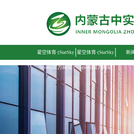
星空体育·(StarSky Sports)官方网站
星空体育·(StarSky
星空体育·(StarSky
新
Sports)官方网站
Sports)官方网站