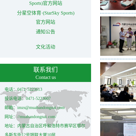
Sports)官方网站
分星空体育·(StarSky Sports)
官方网站
通知公告
文化活动
联系我们
Contact us
电话：0471-5223613
投诉电话：0471-5223607
邮箱：imzs@muabandongnai.com
网址：//muabandongnai.com/
地址：内蒙古自治区呼和浩特市赛罕区鄂尔
多斯东街12号银联大厦10层